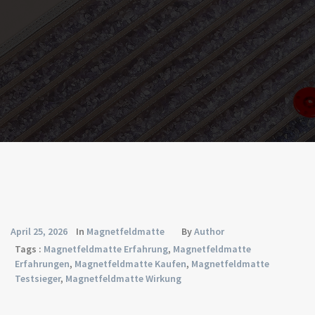
April 25, 2026
In
Magnetfeldmatte
By
Author
Tags :
Magnetfeldmatte Erfahrung
,
Magnetfeldmatte
Erfahrungen
,
Magnetfeldmatte Kaufen
,
Magnetfeldmatte
Testsieger
,
Magnetfeldmatte Wirkung